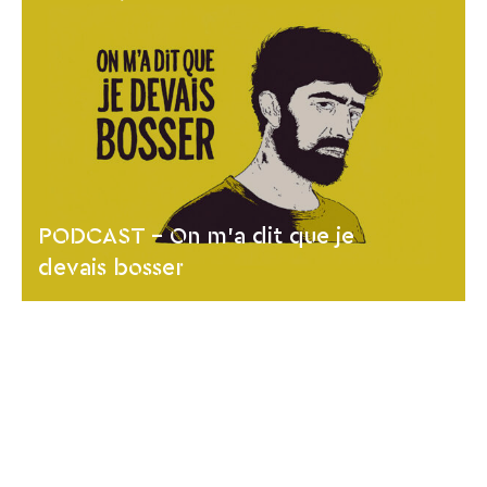
PODCAST - On m'a dit que je
devais bosser