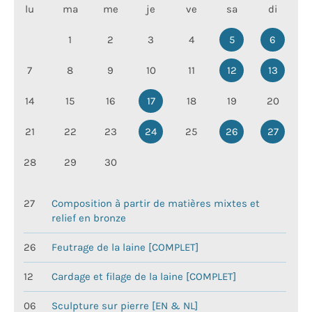
lu
ma
me
je
ve
sa
di
1
2
3
4
5
6
7
8
9
10
11
12
13
14
15
16
17
18
19
20
21
22
23
24
25
26
27
28
29
30
27
Composition à partir de matières mixtes et
relief en bronze
26
Feutrage de la laine [COMPLET]
12
Cardage et filage de la laine [COMPLET]
06
Sculpture sur pierre [EN & NL]