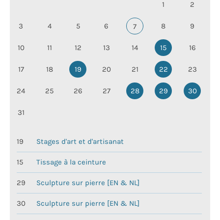
1
2
3
4
5
6
8
9
7
10
11
12
13
14
15
16
17
18
19
20
21
22
23
24
25
26
27
28
29
30
31
19
Stages d'art et d'artisanat
15
Tissage à la ceinture
29
Sculpture sur pierre [EN & NL]
30
Sculpture sur pierre [EN & NL]