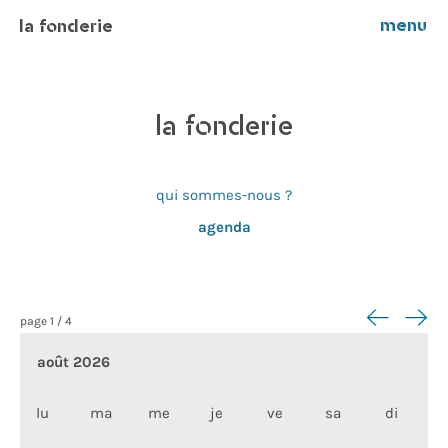
menu
la fonderie
la fonderie
qui sommes-nous ?
agenda
<--
-->
page 1 / 4
août 2026
lu
ma
me
je
ve
sa
di