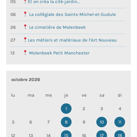
05
Et on créa la cité-jardin...
06
La collégiale des Saints-Michel-et-Gudule
26
Le cimetière de Molenbeek
27
Les métiers et matériaux de l’Art Nouveau
13
Molenbeek Petit Manchester
octobre 2026
lu
ma
me
je
ve
sa
di
1
2
3
4
5
6
7
8
9
10
11
12
13
14
15
16
17
18