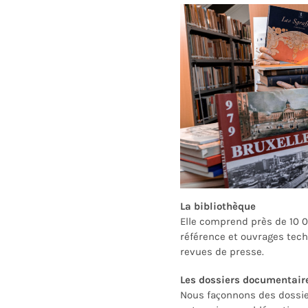
La bibliothèque
Elle comprend p
rès de 10
référence et ouvrages tech
revue
s
de pres
se.
Les dossiers documentair
Nous façonnons des dossi