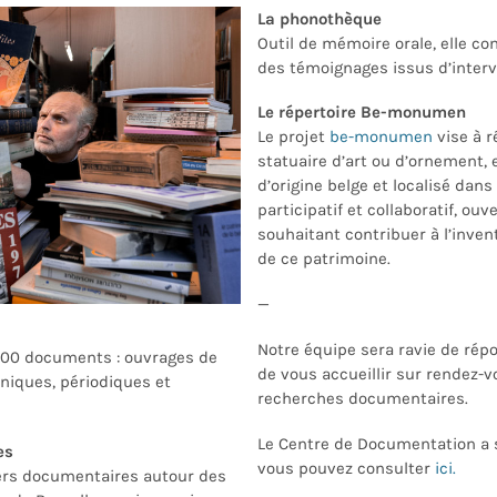
La phonothèque
Outil de
mémoire orale
,
elle
co
des témoignages issus d’interv
Le répertoire Be-monumen
Le projet
be-monumen
vise à r
statuaire d’art ou d’ornement, 
d’origine belge et localisé dans 
participatif et collaboratif, ou
souhaitant contribuer à l’inven
de ce patrimoine.
—
Notre équipe sera ravie de rép
 000 documen
ts
: ouvrages de
de vous accueillir
sur rendez-v
niques, périodiques et
recherches documentaires.
Le Centre de Documentation a 
es
vous pouvez consulter
ici.
ers documentaires autour des