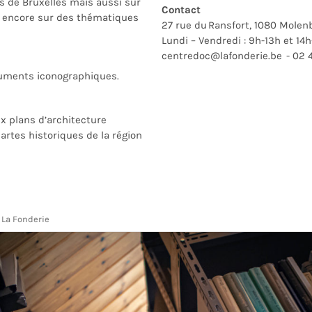
 de Bruxelles mais aussi sur
Contact
u encore sur des thématiques
27 rue du
Ransfort
,
1080 Molenb
Lundi – Vendredi : 9h-13h et 14h
centredoc@lafonderie.be - 02
4
ments iconographiques.
 plans d’architecture
cartes historiques de la région
 La Fonderie