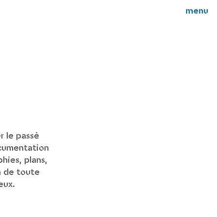
menu
 le passé
ocumentation
hies, plans,
n de toute
eux.