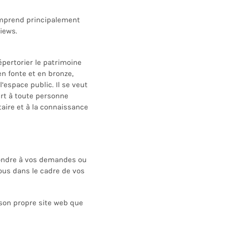
mprend principalement
iews.
épertorier le patrimoine
en fonte et en bronze,
l’espace public. Il se veut
vert à toute personne
taire et à la connaissance
ondr
e
à vos demandes ou
ous
dans le cadre de vos
son propre site web que