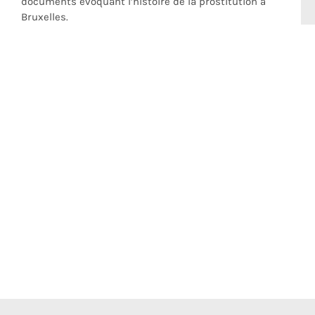
documents évoquant l’histoire de la prostitution à
Bruxelles.