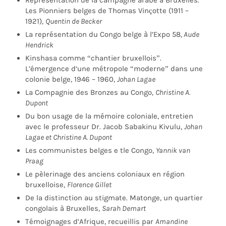
Représentation de la campagne arabe à Bruxelles.
Les Pionniers belges de Thomas Vinçotte (1911 –
1921),
Quentin de Becker
La représentation du Congo belge à l’Expo 58,
Aude
Hendrick
Kinshasa comme “chantier bruxellois”.
L’émergence d’une métropole “moderne” dans une
colonie belge, 1946 – 1960,
Johan Lagae
La Compagnie des Bronzes au Congo,
Christine A.
Dupont
Du bon usage de la mémoire coloniale, entretien
avec le professeur Dr. Jacob Sabakinu Kivulu,
Johan
Lagae et Christine A. Dupont
Les communistes belges e tle Congo,
Yannik van
Praag
Le pèlerinage des anciens coloniaux en région
bruxelloise,
Florence Gillet
De la distinction au stigmate. Matonge, un quartier
congolais à Bruxelles,
Sarah Demart
Témoignages d’Afrique, recueillis par
Amandine