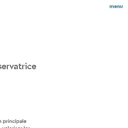
menu
servatrice
 principale