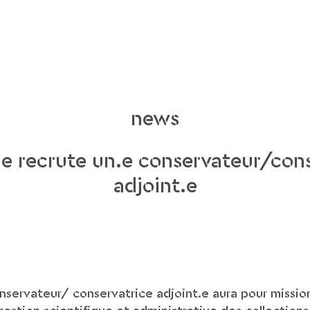
news
ie recrute un.e conservateur/con
adjoint.e
onservateur/ conservatrice adjoint.e aura pour mission