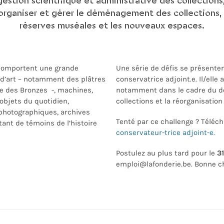
gestion scientifique et administrative des collections,
 organiser et gérer le déménagement des collections, 
réserves muséales et les nouveaux espaces.
 comportent une grande
Une série de défis se présente
s d’art – notamment des plâtres
conservatrice adjoint.e. Il/elle 
e des Bronzes -, machines,
notamment dans le cadre du 
 objets du quotidien,
collections et la réorganisatio
photographiques, archives
Tenté par ce challenge ? Télécha
ant de témoins de l’histoire
conservateur-trice adjoint-e.
Postulez au plus tard pour le
31
emploi@lafonderie.be. Bonne c