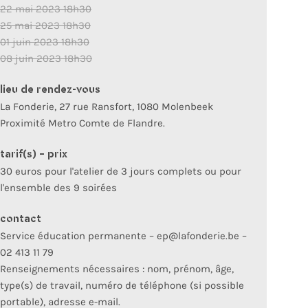
22 mai 2023 18h30
25 mai 2023 18h30
01 juin 2023 18h30
08 juin 2023 18h30
lieu de rendez-vous
La Fonderie, 27 rue Ransfort, 1080 Molenbeek
Proximité Metro Comte de Flandre.
tarif(s) - prix
30 euros pour l'atelier de 3 jours complets ou pour
l'ensemble des 9 soirées
contact
Service éducation permanente – ep@lafonderie.be –
02 413 11 79
Renseignements nécessaires : nom, prénom, âge,
type(s) de travail, numéro de téléphone (si possible
portable), adresse e-mail.