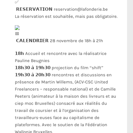
𝗥𝗘𝗦𝗘𝗥𝗩𝗔𝗧𝗜𝗢𝗡 reservation@lafonderie.be
La réservation est souhaitée, mais pas obligatoire.
𝗖𝗔𝗟𝗘𝗡𝗗𝗥𝗜𝗘𝗥 28 novembre de 18h à 21h
𝟭𝟴𝗵 Accueil et rencontre avec la réalisatrice
Pauline Beugnies
𝟭𝟴𝗵𝟯𝟬 𝗮̀ 𝟭𝟵𝗵𝟯𝟬 projection du film “shift”
𝟭𝟵𝗵𝟯𝟬 𝗮̀ 𝟮𝟬𝗵𝟯𝟬 rencontres et discussions en
présence de Martin Willems, (ACV-CSC United
Freelancers – responsable national) et de Camille
Peeters (animateur à la maison des livreurs et au
ciep moc Bruxelles) consacré aux réalités du
travail de coursier et à l’organisation des
travailleurs·euses face au capitalisme de
plateformes. Avec le soutien de la Fédération
Wallonie Bruxelles.