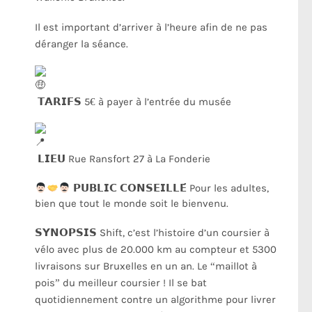
Il est important d’arriver à l’heure afin de ne pas
déranger la séance.
𝗧𝗔𝗥𝗜𝗙𝗦 5€ à payer à l’entrée du musée
𝗟𝗜𝗘𝗨 Rue Ransfort 27 à La Fonderie
𝗣𝗨𝗕𝗟𝗜𝗖 𝗖𝗢𝗡𝗦𝗘𝗜𝗟𝗟𝗘́ Pour les adultes,
bien que tout le monde soit le bienvenu.
𝗦𝗬𝗡𝗢𝗣𝗦𝗜𝗦 Shift, c’est l’histoire d’un coursier à
vélo avec plus de 20.000 km au compteur et 5300
livraisons sur Bruxelles en un an. Le “maillot à
pois” du meilleur coursier ! Il se bat
quotidiennement contre un algorithme pour livrer