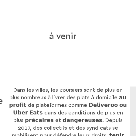
à venir
Dans les villes, les coursiers sont de plus en
plus nombreux à livrer des plats à domicile 𝗮𝘂
e
𝗽𝗿𝗼𝗳𝗶𝘁 de plateformes comme 𝗗𝗲𝗹𝗶𝘃𝗲𝗿𝗼𝗼 𝗼𝘂
𝗨𝗯𝗲𝗿 𝗘𝗮𝘁𝘀 dans des conditions de plus en
plus 𝗽𝗿𝗲́𝗰𝗮𝗶𝗿𝗲𝘀 et 𝗱𝗮𝗻𝗴𝗲𝗿𝗲𝘂𝘀𝗲𝘀. Depuis
2017, des collectifs et des syndicats se
mobilisent pour défendre leurs droits, 𝘁𝗲𝗻𝗶𝗿