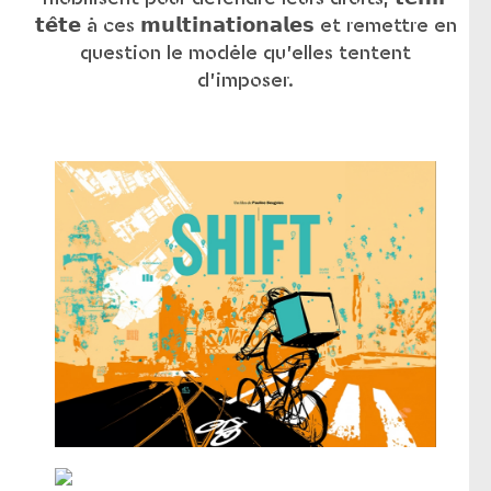
𝘁𝗲̂𝘁𝗲 à ces 𝗺𝘂𝗹𝘁𝗶𝗻𝗮𝘁𝗶𝗼𝗻𝗮𝗹𝗲𝘀 et remettre en
question le modèle qu’elles tentent
d’imposer.