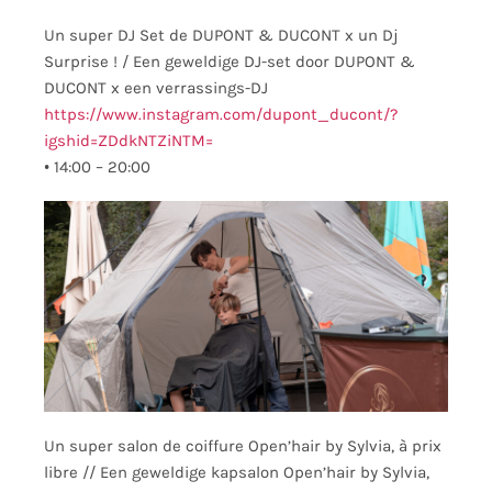
Un super DJ Set de DUPONT & DUCONT x un Dj
Surprise ! / Een geweldige DJ-set door DUPONT &
DUCONT x een verrassings-DJ
https://www.instagram.com/dupont_ducont/?
igshid=ZDdkNTZiNTM=
•
14:00 – 20:00
Un super salon de coiffure Open’hair by Sylvia, à prix
libre // Een geweldige kapsalon Open’hair by Sylvia,