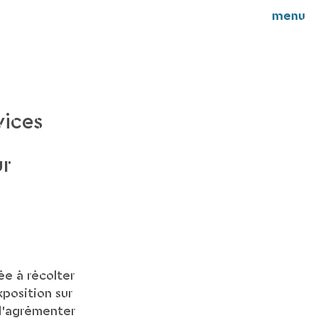
menu
vices
ur
ée à récolter
xposition sur
 d’agrémenter