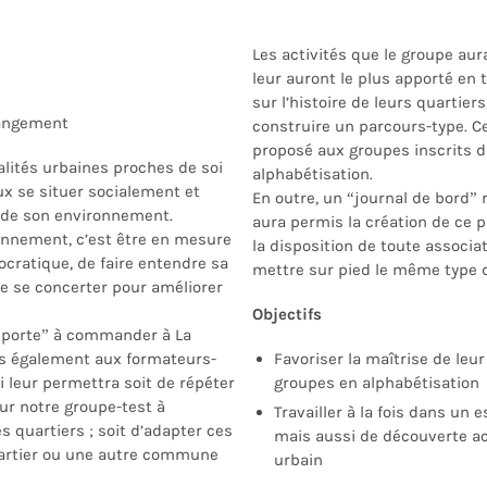
Les activités que le groupe aura
leur
aur
ont le plus apporté en
sur l’histoire de leurs quartier
hangement
construire un parcours-type. C
proposé aux groupes
inscrits 
lités urbaines proches de soi
alphabétisation
.
ux se situer socialement et
En outre, un “journal de bord” r
 de son environnement.
aura permis la création de ce p
onnement, c’est être en mesure
la disposition de toute associa
cratique, de faire entendre sa
mettre sur pied le même
type 
de se concerter pour améliorer
Objectifs
r porte” à commander à La
s également aux formateurs-
Favoriser la maîtrise de le
i leur permettra soit de répéter
groupes en alphabétisation
ur notre groupe-test à
Travailler à la fois dans un 
s q
uartiers ; soit d’adapter ces
mais aussi de découverte ac
artier
ou
une autre commune
urbain