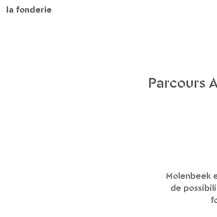
la fonderie
Parcours A
Molenbeek es
de possibil
f