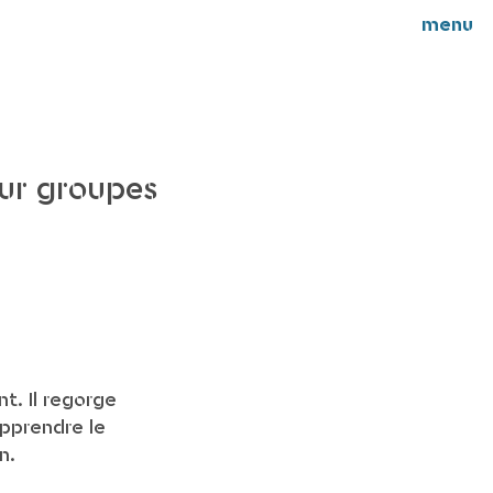
menu
our groupes
t. Il regorge
apprendre le
n.