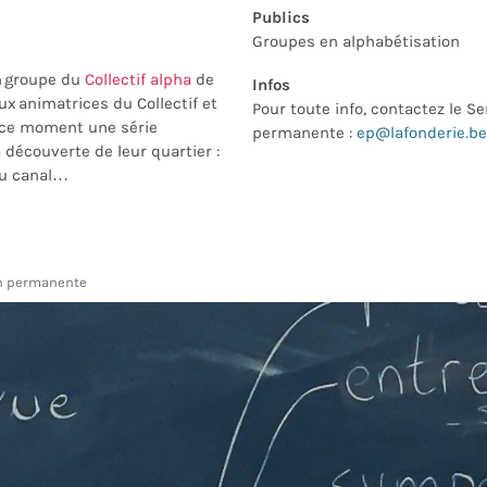
Publics
Groupes en alphabétisation
n
groupe du
Collectif alpha
de
Infos
ux animatrices du Collectif
et
Pour toute info, contactez le S
ce moment
une série
permanente :
ep@lafonderie.be
a découverte de leur quartier :
du canal…
on permanente