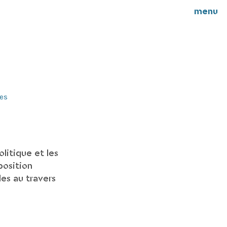
menu
hes
litique et les
position
les au travers