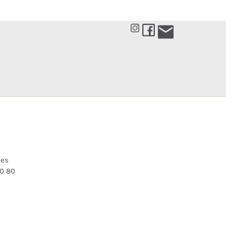
les
10 80
Choos