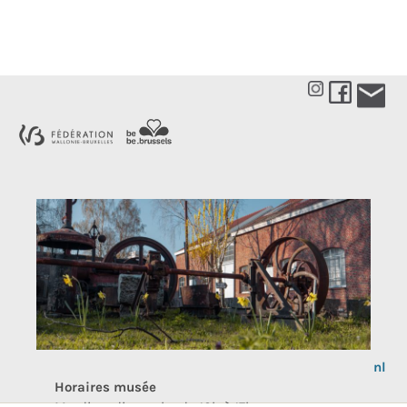
Choos
a
Horaires musée
langu