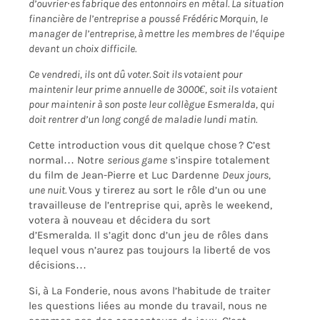
d’
ouvrier·es
fabrique des entonnoirs en métal. La situation
financière de l’entreprise a poussé Frédéric
Morquin
, le
manager de l’entreprise, à mettre les membres de l’équipe
devant un choix difficile.
Ce vendredi, ils ont dû voter.
Soit ils
votaient pour
maintenir leur prime annuelle de 3000€, soit ils votaient
pour maintenir à son poste leur collègue Esmeralda, qui
doit rentrer d’un long congé de maladie lundi matin.
Cette introduction vous dit quelque chose ? C’est
normal… Notre
serious
game
s’inspire
totalement
du
film de
Jean-Pierre et Luc Dardenne
Deux jours,
une nuit.
Vous y tirerez au sort le rôle d’un ou une
travailleuse de l’entreprise qui, après le weekend,
votera à nouveau
et décidera du sort
d’Esmeralda.
Il s’agit donc d’un jeu de rôles dans
lequel vous n’aurez pas toujours l
a liberté de vos
décisions…
Si
, à La Fonderie, nous avons l’habitude de traiter
les questions liées au monde du travail, nous ne