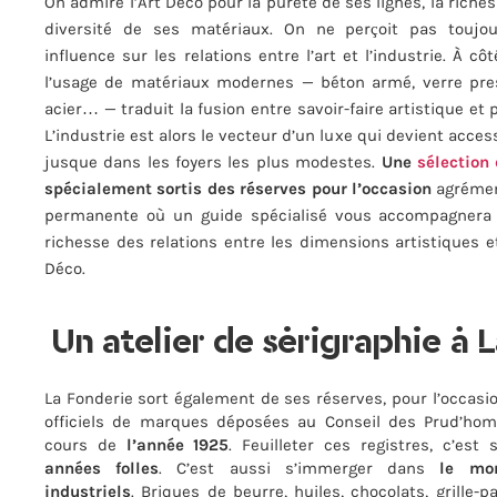
On admire l’Art Déco pour la pureté de ses lignes, la riche
diversité de ses matériaux. On ne perçoit pas toujo
influence sur les relations entre l’art et l’industrie. À c
l’usage de matériaux modernes — béton armé, verre pres
acier… — traduit la fusion entre savoir-faire artistique et
L’industrie est alors le vecteur d’un luxe qui devient access
jusque dans les foyers les plus modestes.
Une
sélection
spécialement sortis des réserves pour l’occasion
agrémen
permanente où un guide spécialisé vous accompagnera p
richesse des relations entre les dimensions artistiques et 
Déco.
Un atelier de sérigraphie à 
La Fonderie sort également de ses réserves, pour l’occasio
officiels de marques déposées au Conseil des Prud’h
cours de
l’année 1925
. Feuilleter ces registres, c’es
années folles
. C’est aussi s’immerger dans
le mo
industriels
. Briques de beurre, huiles, chocolats, grille-p