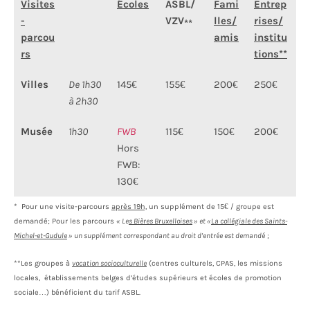
Visites
Écoles
ASBL/
Fami
Entrep
-
VZV
lles/
rises/
**
parcou
amis
institu
rs
tions**
Villes
De 1h30
145€
155€
200€
250€
à 2h30
Musée
1h30
FWB
115€
150€
200€
Hors
FWB:
130€
*
Pour une visite-parcours
après 19h,
un supplément de 15€ / groupe est
demandé; Pour les parcours
« Le
s Bières Bruxelloises
» et «
La collégiale des Saints-
Michel-et-Gudule
» un supplément correspondant au droit d’entrée est demandé
;
**Les groupes à
vocation socioculturelle
(centres culturels, CPAS, les missions
locales, établissements belges d’études supérieurs et écoles de promotion
sociale…) bénéficient du tarif ASBL.