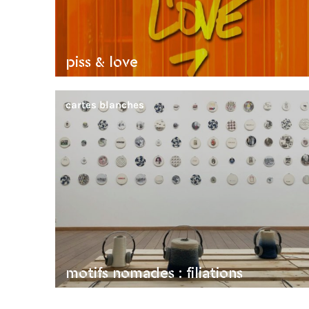
piss & love
cartes blanches
motifs nomades : filiations