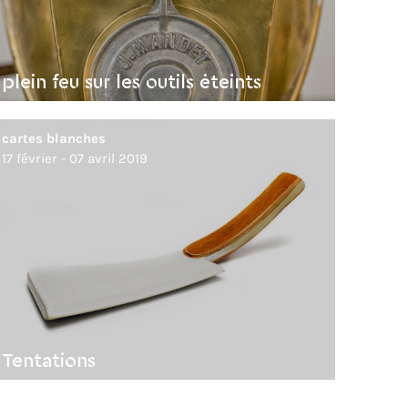
plein feu sur les outils éteints
cartes blanches
17 février - 07 avril 2019
Tentations