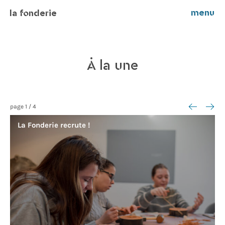
menu
la fonderie
À la une
<--
-->
page
1
/
4
La Fonderie recrute !