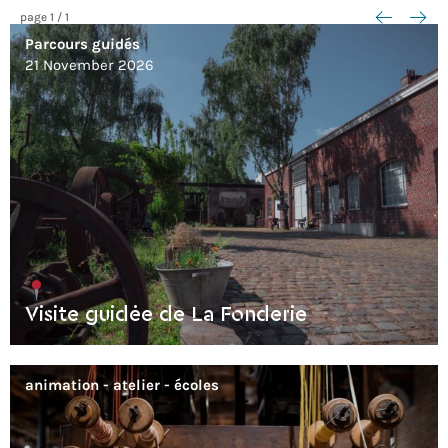
<--
-->
page
1
/
1
Parcours guidés
21 November 2026
Visite guidée de La Fonderie
animation - atelier
écoles