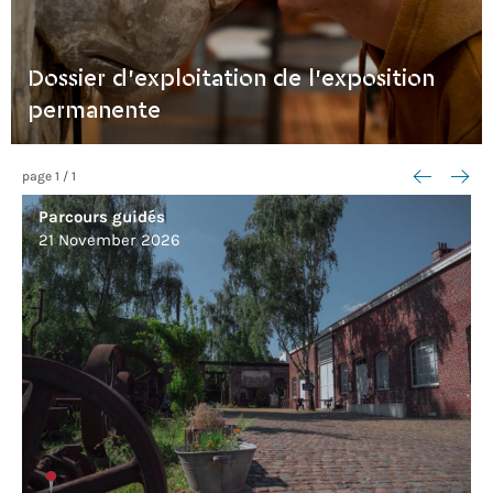
Dossier d'exploitation de l'exposition
permanente
<--
-->
page
1
/
1
Parcours guidés
21 November 2026